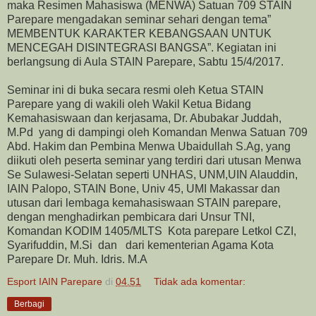
maka Resimen Mahasiswa (MENWA) Satuan 709 STAIN
Parepare mengadakan seminar sehari dengan tema”
MEMBENTUK KARAKTER KEBANGSAAN UNTUK
MENCEGAH DISINTEGRASI BANGSA”. Kegiatan ini
berlangsung di Aula STAIN Parepare, Sabtu 15/4/2017.
Seminar ini di buka secara resmi oleh Ketua STAIN
Parepare yang di wakili oleh Wakil Ketua Bidang
Kemahasiswaan dan kerjasama, Dr. Abubakar Juddah,
M.Pd yang di dampingi oleh Komandan Menwa Satuan 709
Abd. Hakim dan Pembina Menwa Ubaidullah S.Ag, yang
diikuti oleh peserta seminar yang terdiri dari utusan Menwa
Se Sulawesi-Selatan seperti UNHAS, UNM,UIN Alauddin,
IAIN Palopo, STAIN Bone, Univ 45, UMI Makassar dan
utusan dari lembaga kemahasiswaan STAIN parepare,
dengan menghadirkan pembicara dari Unsur TNI,
Komandan KODIM 1405/MLTS Kota parepare Letkol CZI,
Syarifuddin, M.Si dan dari kementerian Agama Kota
Parepare Dr. Muh. Idris. M.A
Esport IAIN Parepare
di
04.51
Tidak ada komentar:
Berbagi