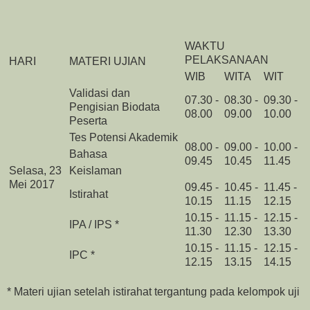
WAKTU
PELAKSANAAN
HARI
MATERI UJIAN
WIB
WITA
WIT
Validasi dan
07.30 -
08.30 -
09.30 -
Pengisian Biodata
08.00
09.00
10.00
Peserta
Tes Potensi Akademik
08.00 -
09.00 -
10.00 -
Bahasa
09.45
10.45
11.45
Selasa, 23
Keislaman
Mei 2017
09.45 -
10.45 -
11.45 -
Istirahat
10.15
11.15
12.15
10.15 -
11.15 -
12.15 -
IPA / IPS *
11.30
12.30
13.30
10.15 -
11.15 -
12.15 -
IPC *
12.15
13.15
14.15
* Materi ujian setelah istirahat tergantung pada kelompok uji