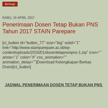
Berbagi
RABU, 19 APRIL 2017
Penerimaan Dosen Tetap Bukan PNS
Tahun 2017 STAIN Parepare
[ct_button id="button_77" size="big" solid="1"
link="http://www.stainparepare.ac.id/wp-
content/uploads/2016/01/dosentetapnonpns-1.zip" icon=""
arrow="1" color="#" css_animation=""
animation_delay=""]Download Kelengkapan Berkas
Disini[/ct_button]
JADWAL PENERIMAAN DOSEN TETAP BUKAN PNS