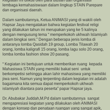
Kegiatan ini diikuti oleh para utusan dari organisasi
lembaga kemahasiswaan dalam lingkup STAIN Parepare
dan organisasi daerah.
Dalam sambutannya, Ketua ANIMASI yang di wakili oleh
Hapsar Jaya mengatakan bahwa kegiatan festival religi
yang dilakukan tahun ini merupakan yang ke 5 kalinya
dengan mengusung tema “ memperkokoh ukhwah Islamiyah
dalam bingkai seni.” Dengan beberapa jenis lomba di
antaranya lomba Qasidah 19 group, Lomba Tilawah 20
orang, lomba kaligrafi 15 orang, lomba lagu solo 20 orang,
lomba lomba fashion show 20 pasang.
“ Kegiatan ini bertujuan untuk memberikan ruang kepada
Mahasiswa STAIN yang memiliki bakat seni untuk
berkompetisi sehingga akan lahir mahasiswa yang memiliki
jiwa seni. Namun yang terpenting dalam kegiatan ini adalah
bagaimana kita semua dapat memperkokoh ukhwah
islamiyah diantara para peserta” papar Hapsar jaya.
Dr. Abubakar Juddah,M.Pd dalam sambutannya sangat
mengapresiasi kegiatan yang dilakukan oleh ANIMASI
dengan konsep dan penataan ruangan yang sangat apik,