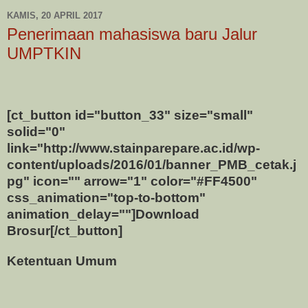
KAMIS, 20 APRIL 2017
Penerimaan mahasiswa baru Jalur
UMPTKIN
[ct_button id="button_33" size="small"
solid="0"
link="http://www.stainparepare.ac.id/wp-
content/uploads/2016/01/banner_PMB_cetak.j
pg" icon="" arrow="1" color="#FF4500"
css_animation="top-to-bottom"
animation_delay=""]Download
Brosur[/ct_button]
Ketentuan Umum