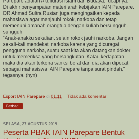
Parepare adalah Akulturasi Islam dan Budaya,” ucapnya.
Di akhir penyampaian materi arah kebijakan IAIN Parepare,
DR Ahmad Sultra Rustan juga mengingatkan kepada
mahasiswa agar menjauhi rokok, narkoba dan tetap
memenuhi amanah orangtua dengan kuliah bersungguh-
sungguh.
“Anak-anakku sekalian, selain rokok jauhi narkoba. Jangan
sekali-kali mendekati narkoba karena yang dicuragai
pengguna narkoba, suatu saat kita akan datangkan dokter
untuk memeriksa yang bersangkutan. Kalau kedapatan
maka dia akan terkena sanksi berat dan dia akan dipecat
sebagai mahasiswa IAIN Parepare tanpa surat pindah,”
tegasnya. (hyn)
Esport IAIN Parepare
di
01.11
Tidak ada komentar:
Berbagi
SELASA, 27 AGUSTUS 2019
Peserta PBAK IAIN Parepare Bentuk